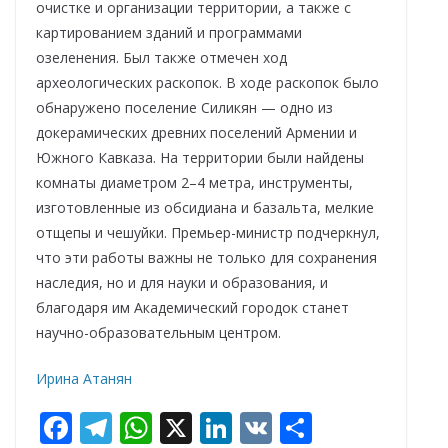
очистке и организации территории, а также с
картированием зданий и программами
озеленения. Был также отмечен ход
археологических раскопок. В ходе раскопок было
обнаружено поселение Силикян — одно из
докерамических древних поселений Армении и
Южного Кавказа. На территории были найдены
комнаты диаметром 2–4 метра, инструменты,
изготовленные из обсидиана и базальта, мелкие
отщепы и чешуйки. Премьер-министр подчеркнул,
что эти работы важны не только для сохранения
наследия, но и для науки и образования, и
благодаря им Академический городок станет
научно-образовательным центром.
Ирина Атанян
F
T
W
X
Li
V
О