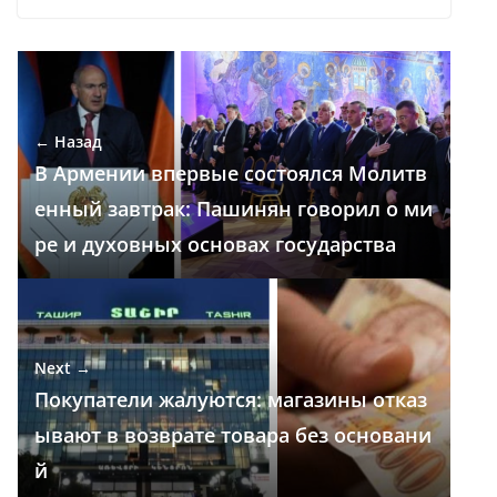
ac
el
h
n
K
т
e
e
at
k
п
b
gr
s
e
р
o
a
A
dI
а
← Назад
o
m
p
n
в
В Армении впервые состоялся Молитв
k
p
и
енный завтрак: Пашинян говорил о ми
т
ре и духовных основах государства
ь
Next →
Покупатели жалуются: магазины отказ
ывают в возврате товара без основани
й