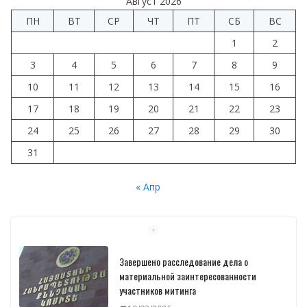
Август 2026
o
a
A
dI
а
ПН
ВТ
СР
ЧТ
ПТ
СБ
ВС
o
m
p
n
в
1
2
k
p
и
3
4
5
6
7
8
9
т
10
11
12
13
14
15
16
ь
17
18
19
20
21
22
23
24
25
26
27
28
29
30
31
« Апр
Завершено расследование дела о
материальной заинтересованности
участников митинга