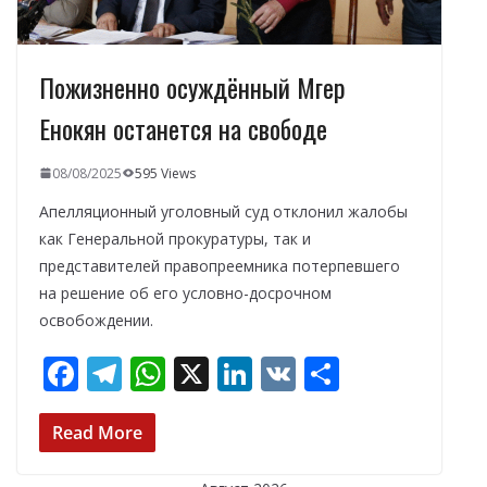
Пожизненно осуждённый Мгер
Енокян останется на свободе
08/08/2025
595 Views
Апелляционный уголовный суд отклонил жалобы
как Генеральной прокуратуры, так и
представителей правопреемника потерпевшего
на решение об его условно-досрочном
освобождении.
F
T
W
X
Li
V
О
ac
el
h
n
K
т
e
e
at
k
п
Read More
b
gr
s
e
р