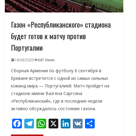
Газон «Республиканского» стадиона
будет готов к матчу против
Португалии
18/08/2025
647 Views
Сборная Армении по футболу 6 сентября в
Ереване встретится с одной из самых сильных
команд мира — Португалией. Матч пройдет на
стадионе имени Вазгена Саргсяна
«Республиканский», где в последние недели
активно обсуждалось состояние газона.
F
T
W
X
Li
V
О
ac
el
h
n
K
т