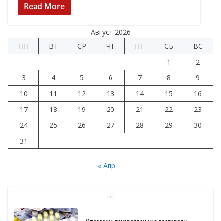
e
e
at
k
п
Read More
b
gr
s
e
р
Август 2026
o
a
A
dI
а
ПН
ВТ
СР
ЧТ
ПТ
СБ
ВС
o
m
p
n
в
1
2
k
p
и
3
4
5
6
7
8
9
т
10
11
12
13
14
15
16
ь
17
18
19
20
21
22
23
24
25
26
27
28
29
30
31
« Апр
Отозваны лекарственные препараты