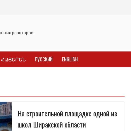
ьных реакторов
Отозваны лекарственные препараты
Завер
ՀԱՅԵՐԵՆ
РУССКИЙ
ENGLISH
На строительной площадке одной из
школ Ширакской области