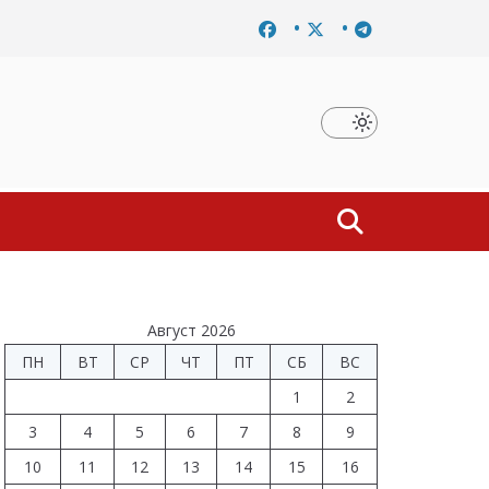
шено расследование дела о материальной заинтересованности 
Август 2026
ПН
ВТ
СР
ЧТ
ПТ
СБ
ВС
1
2
3
4
5
6
7
8
9
10
11
12
13
14
15
16