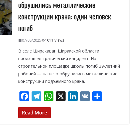
обрушились металлические
конструкции крана: один человек
погиб
07/08/2025
1011 Views
В селе Ширакаван Ширакской области
произошёл трагический инцидент. На
строительной площадке школы погиб 39-летний
рабочий — на него обрушились металлические
конструкции подъёмного крана.
F
T
W
X
Li
V
О
ac
el
h
n
K
т
e
e
at
k
п
Read More
b
gr
s
e
р
o
a
A
dI
а