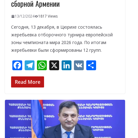
сборной Армении
13/12/2024
1817 Views
Сегодня, 13 декабря, в Цюрихе состоялась
жеребьевка отборочного турнира европейской
зоны чемпионата мира 2026 года. По итогам
жеребьевки были сформированы 12 групп.
F
T
W
X
Li
V
О
ac
el
h
n
K
т
e
e
at
k
п
Read More
b
gr
s
e
р
o
a
A
dI
а
o
m
p
n
в
k
p
и
т