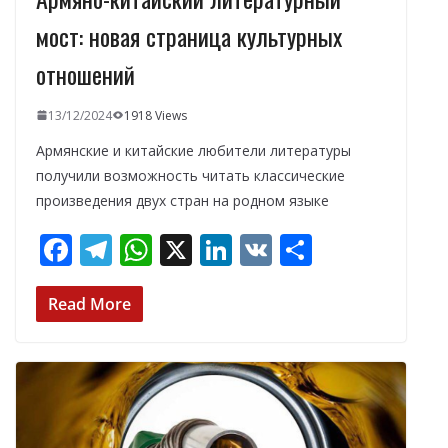
мост: новая страница культурных
отношений
13/12/2024
1918 Views
Армянские и китайские любители литературы
получили возможность читать классические
произведения двух стран на родном языке
F
T
W
X
Li
V
О
ac
el
h
n
K
т
e
e
at
k
п
Read More
b
gr
s
e
р
o
a
A
dI
а
o
m
p
n
в
k
p
и