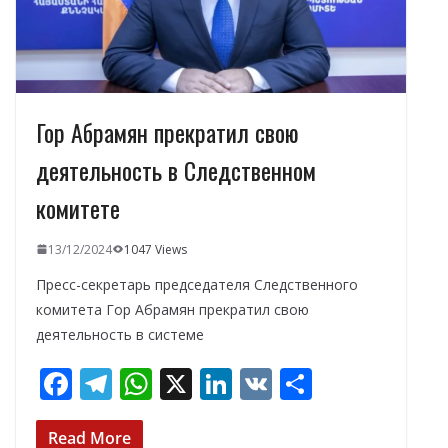
ь
Гор Абрамян прекратил свою
деятельность в Следственном
комитете
13/12/2024
1047 Views
Пресс-секретарь председателя Следственного
комитета Гор Абрамян прекратил свою
деятельность в системе
F
T
W
X
Li
V
О
ac
el
h
n
K
т
e
e
at
k
п
Read More