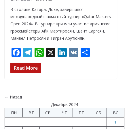
В столице Катара, Дохе, завершился
международный шахматный турнир «Qatar Masters
Open 2024». В турнире приняли участие армянские
гроссмейстеры Айк Мартиросян, Шант Саргсян,
Манвел Петросян и Тигран Арутюнян.
F
T
W
X
Li
V
О
ac
el
h
n
K
т
e
e
at
k
п
Read More
b
gr
s
e
р
o
a
A
dI
а
o
m
p
n
в
← Назад
k
p
и
Декабрь 2024
ПН
ВТ
СР
ЧТ
ПТ
СБ
ВС
т
1
ь