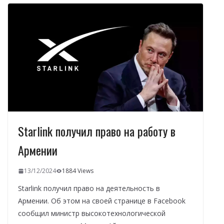
o
a
A
dI
а
o
m
p
n
в
k
p
и
т
ь
Starlink получил право на работу в
Армении
13/12/2024
1884 Views
Starlink получил право на деятельность в
Армении. Об этом на своей странице в Facebook
сообщил министр высокотехнологической