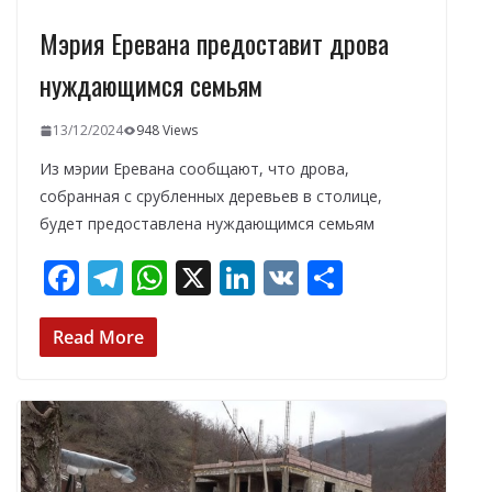
Мэрия Еревана предоставит дрова
нуждающимся семьям
13/12/2024
948 Views
Из мэрии Еревана сообщают, что дрова,
собранная с срубленных деревьев в столице,
будет предоставлена нуждающимся семьям
F
T
W
X
Li
V
О
ac
el
h
n
K
т
e
e
at
k
п
Read More
b
gr
s
e
р
o
a
A
dI
а
o
m
p
n
в
k
p
и