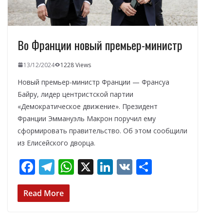
Во Франции новый премьер-министр
13/12/2024
1228 Views
Новый премьер-министр Франции — Франсуа
Байру, лидер центристской партии
«Демократическое движение». Президент
Франции Эммануэль Макрон поручил ему
сформировать правительство. Об этом сообщили
из Елисейского дворца.
F
T
W
X
Li
V
О
ac
el
h
n
K
т
e
e
at
k
п
Read More
b
gr
s
e
р