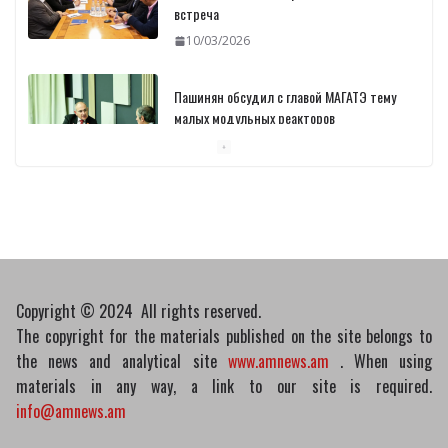
встреча
10/03/2026
Пашинян обсудил с главой МАГАТЭ тему
малых модульных реакторов
10/03/2026
Отозваны лекарственные препараты
10/03/2026
Copyright © 2024 All rights reserved.
The copyright for the materials published on the site belongs to
the news and analytical site
www.amnews.am
. When using
materials in any way, a link to our site is required.
info@amnews.am