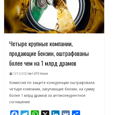
т
ь
Четыре крупные компании,
продающие бензин, оштрафованы
более чем на 1 млрд драмов
13/12/2024
1470 Views
Комиссия по защите конкуренции оштрафовала
четыре компании, закупающие бензин, на сумму
более 1 млрд драмов за антиконкурентное
соглашение
F
T
W
X
Li
V
О