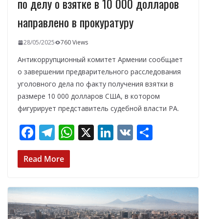
по делу о взятке в 10 000 долларов
направлено в прокуратуру
28/05/2025
760 Views
Антикоррупционный комитет Армении сообщает
о завершении предварительного расследования
уголовного дела по факту получения взятки в
размере 10 000 долларов США, в котором
фигурирует представитель судебной власти РА.
F
T
W
X
Li
V
О
ac
el
h
n
K
т
e
e
at
k
п
Read More
b
gr
s
e
р
o
a
A
dI
а
o
m
p
n
в