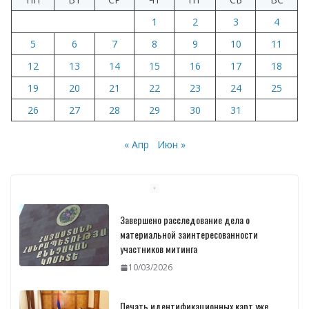
o
m
p
n
в
1
2
3
4
k
p
и
5
6
7
8
9
10
11
т
12
13
14
15
16
17
18
ь
19
20
21
22
23
24
25
26
27
28
29
30
31
« Апр
Июн »
Завершено расследование дела о
материальной заинтересованности
участников митинга
10/03/2026
Печать идентификационных карт уже