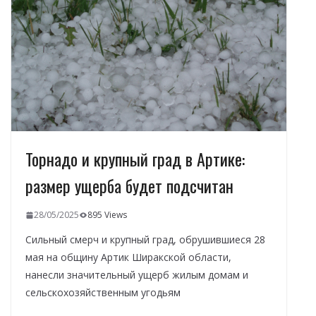
o
m
p
n
в
k
p
и
т
ь
Торнадо и крупный град в Артике:
размер ущерба будет подсчитан
28/05/2025
895 Views
Сильный смерч и крупный град, обрушившиеся 28
мая на общину Артик Ширакской области,
нанесли значительный ущерб жилым домам и
сельскохозяйственным угодьям