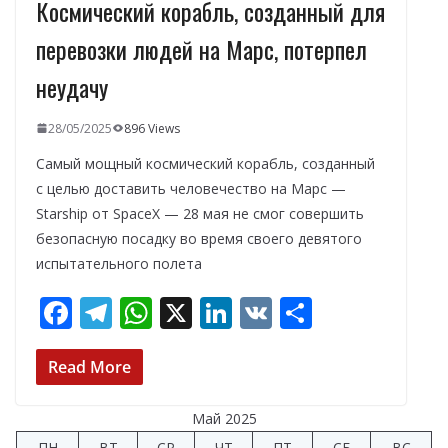
Космический корабль, созданный для
перевозки людей на Марс, потерпел
неудачу
28/05/2025
896 Views
Самый мощный космический корабль, созданный
с целью доставить человечество на Марс —
Starship от SpaceX — 28 мая не смог совершить
безопасную посадку во время своего девятого
испытательного полета
F
T
W
X
Li
V
О
ac
el
h
n
K
т
e
e
at
k
п
Read More
b
gr
s
e
р
Май 2025
o
a
A
dI
а
ПН
ВТ
СР
ЧТ
ПТ
СБ
ВС