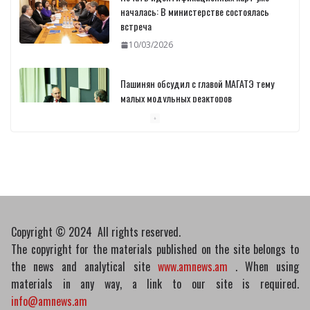
началась: В министерстве состоялась
встреча
10/03/2026
Пашинян обсудил с главой МАГАТЭ тему
малых модульных реакторов
10/03/2026
Отозваны лекарственные препараты
10/03/2026
Copyright © 2024 All rights reserved.
The copyright for the materials published on the site belongs to
the news and analytical site
www.amnews.am
. When using
materials in any way, a link to our site is required.
info@amnews.am