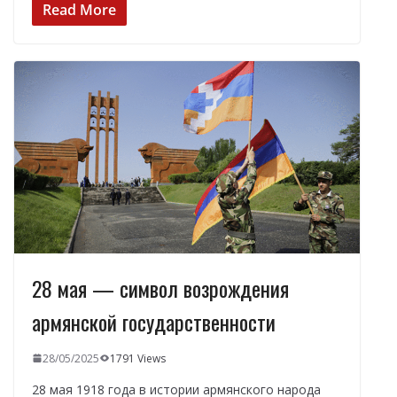
e
e
at
k
п
Read More
b
gr
s
e
р
o
a
A
dI
а
o
m
p
n
в
k
p
и
т
ь
28 мая — символ возрождения
армянской государственности
28/05/2025
1791 Views
28 мая 1918 года в истории армянского народа