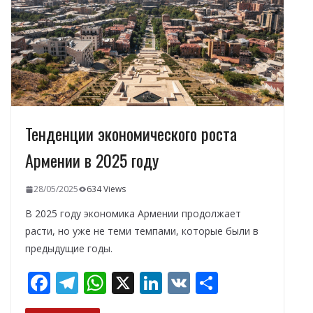
k
p
и
т
ь
Тенденции экономического роста
Армении в 2025 году
28/05/2025
634 Views
В 2025 году экономика Армении продолжает
расти, но уже не теми темпами, которые были в
предыдущие годы.
F
T
W
X
Li
V
О
ac
el
h
n
K
т