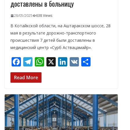
доставлены в больницу
28/05/2025
638 Views
В Котайкской области, на Аштаракском шоссе, 28
мая в результате дорожно-транспортного
происшествия 7 детей были доставлены в
медицинский центр «Сурб Аствацамайр».
F
T
W
X
Li
V
О
ac
el
h
n
K
т
e
e
at
k
п
Read More
b
gr
s
e
р
o
a
A
dI
а
o
m
p
n
в
k
p
и
т