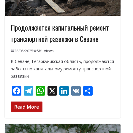
Продолжается капитальный ремонт
транспортной развязки в Севане
28/05/2025
581 Views
В Севане, Гегаркуникская область, продолжаются
работы по капитальному ремонту транспортной
развязки
F
T
W
X
Li
V
О
ac
el
h
n
K
т
e
e
at
k
п
Read More
b
gr
s
e
р
o
a
A
dI
а