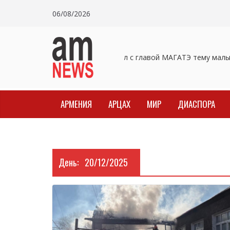
Skip
06/08/2026
to
content
Пашинян обсудил с главой МАГАТЭ тему малы
АРМЕНИЯ
АРЦАХ
МИР
ДИАСПОРА
День:
20/12/2025