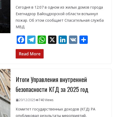
Сегодня в 12:07 в одном из жилых домов города
Ехегнадзор Вайоцдзорской области вспыхнул
пожар. Об этом сообщает Спасательная служба
МВД.
F
T
W
X
Li
V
О
ac
el
h
n
K
т
e
e
at
k
п
Read More
b
gr
s
e
р
o
a
A
dI
а
Итоги Управления внутренней
o
m
p
n
в
k
p
и
безопасности КГД за 2025 год
т
20/12/2025
740 Views
ь
Комитет государственных доходов (КГД) РА
опубликовал результаты мероприятий,