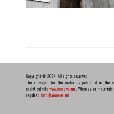
Copyright © 2024 All rights reserved.
The copyright for the materials published on the 
analytical site
www.amnews.am
. When using materials in
required.
info@amnews.am