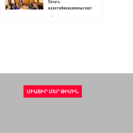
Печать
идентификационных карт
уже началась: В
министерстве состоялась
встреча
10/03/2026
Пашинян обсудил с главой
МАГАТЭ тему малых
модульных реакторов
10/03/2026
ՄԻԱՑԻՐ ՄԵՐ ԹԻՄԻՆ