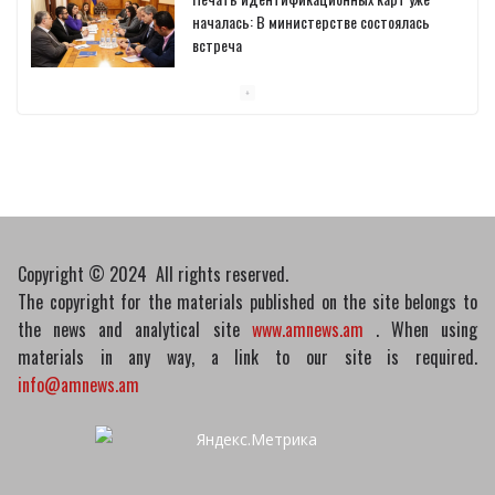
началась: В министерстве состоялась
встреча
10/03/2026
Пашинян обсудил с главой МАГАТЭ тему
малых модульных реакторов
10/03/2026
Copyright © 2024 All rights reserved.
The copyright for the materials published on the site belongs to
the news and analytical site
www.amnews.am
. When using
materials in any way, a link to our site is required.
info@amnews.am