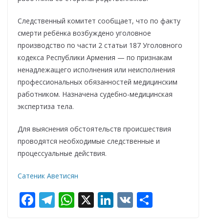
Следственный комитет сообщает, что по факту
смерти ребёнка возбуждено уголовное
производство по части 2 статьи 187 Уголовного
кодекса Республики Армения — по признакам
ненадлежащего исполнения или неисполнения
профессиональных обязанностей медицинским
работником. Назначена судебно-медицинская
экспертиза тела.
Для выяснения обстоятельств происшествия
проводятся необходимые следственные и
процессуальные действия.
Сатеник Аветисян
F
T
W
X
Li
V
О
ac
el
h
n
K
т