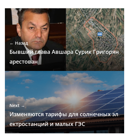
e
e
at
k
п
b
gr
s
e
р
o
a
A
dI
а
o
m
p
n
в
← Назад
k
p
и
Бывший глава Авшара Сурик Григорян
т
арестован
ь
Next →
Изменяются тарифы для солнечных эл
ектростанций и малых ГЭС