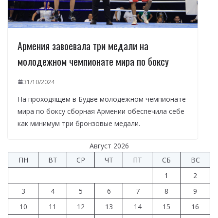
Армения завоевала три медали на
молодежном чемпионате мира по боксу
31/10/2024
На проходящем в Будве молодежном чемпионате
мира по боксу сборная Армении обеспечила себе
как минимум три бронзовые медали.
Август 2026
ПН
ВТ
СР
ЧТ
ПТ
СБ
ВС
1
2
3
4
5
6
7
8
9
10
11
12
13
14
15
16