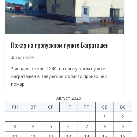
Пожар на пропускном пункте Баграташен
03/01/2025
3 января, около 12:40, на пропускном пункте
Баграташен в Тавушской области произошел
пожар
Август 2026
ПН
ВТ
СР
ЧТ
ПТ
СБ
ВС
1
2
3
4
5
6
7
8
9
10
11
12
13
14
15
16