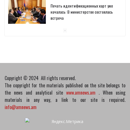
Печать идентификационных карт уже
началась: В министерстве состоялась
встреча
10/03/2026
Пашинян обсудил с главой МАГАТЭ тему
малых модульных реакторов
10/03/2026
Copyright © 2024 All rights reserved.
The copyright for the materials published on the site belongs to
the news and analytical site
www.amnews.am
. When using
materials in any way, a link to our site is required.
info@amnews.am