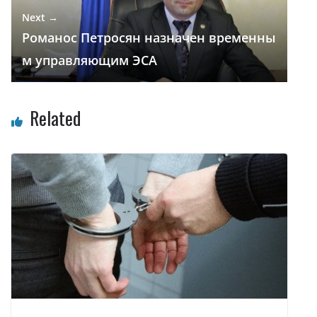
Next →
Романос Петросян назначен временны
м управляющим ЭСА
Related