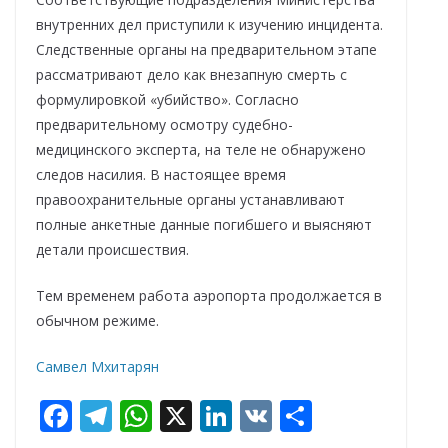
внутренних дел приступили к изучению инцидента.
Следственные органы на предварительном этапе
рассматривают дело как внезапную смерть с
формулировкой «убийство». Согласно
предварительному осмотру судебно-
медицинского эксперта, на теле не обнаружено
следов насилия. В настоящее время
правоохранительные органы устанавливают
полные анкетные данные погибшего и выясняют
детали происшествия.
Тем временем работа аэропорта продолжается в
обычном режиме.
Самвел Мхитарян
F
T
W
X
Li
V
О
ac
el
h
n
K
т