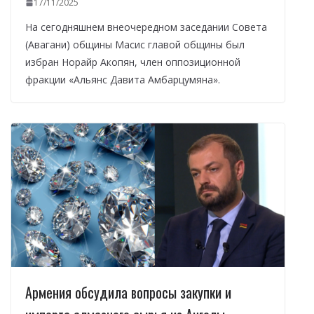
17/11/2025
На сегодняшнем внеочередном заседании Совета
(Авагани) общины Масис главой общины был
избран Норайр Акопян, член оппозиционной
фракции «Альянс Давита Амбарцумяна».
Армения обсудила вопросы закупки и