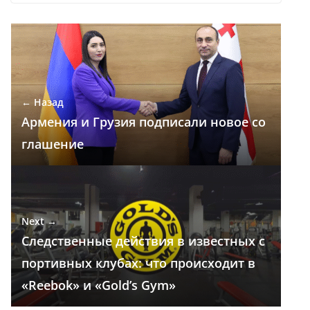
e
e
at
k
п
b
gr
s
e
р
o
a
A
dI
а
o
m
p
n
в
← Назад
k
p
и
Армения и Грузия подписали новое со
т
глашение
ь
Next →
Следственные действия в известных с
портивных клубах: что происходит в
«Reebok» и «Gold’s Gym»