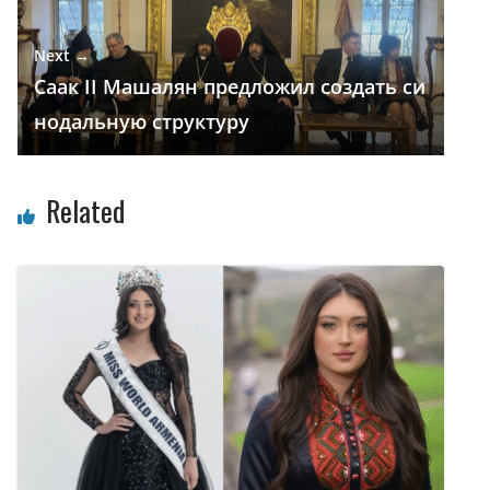
Next →
Саак II Машалян предложил создать си
нодальную структуру
Related