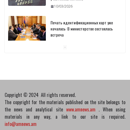
10/03/2026
Печать идентификационных карт уже
началась: В министерстве состоялась
встреча
10/03/2026
Пашинян обсудил с главой МАГАТЭ тему
малых модульных реакторов
10/03/2026
Copyright © 2024 All rights reserved.
The copyright for the materials published on the site belongs to
the news and analytical site
www.amnews.am
. When using
materials in any way, a link to our site is required.
info@amnews.am