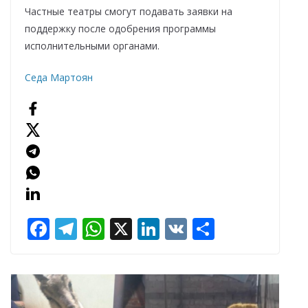
Частные театры смогут подавать заявки на
поддержку после одобрения программы
исполнительными органами.
Седа Мартоян
F
T
W
X
Li
V
О
ac
el
h
n
K
т
e
e
at
k
п
b
gr
s
e
р