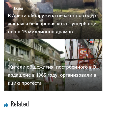
o
a
A
dI
а
← Назад
o
m
p
n
в
В Арени обнаружена незаконно содер
k
p
и
жащаяся безоаровая коза – ущерб оце
т
нен в 15 миллионов драмов
ь
Next →
Жители общежития, построенного в В
ардашене в 1965 году, организовали а
кцию протеста
Related