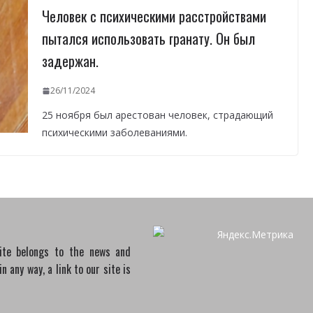
Человек с психическими расстройствами
пытался использовать гранату. Он был
задержан.
26/11/2024
25 ноября был арестован человек, страдающий
психическими заболеваниями.
site belongs to the news and
 any way, a link to our site is