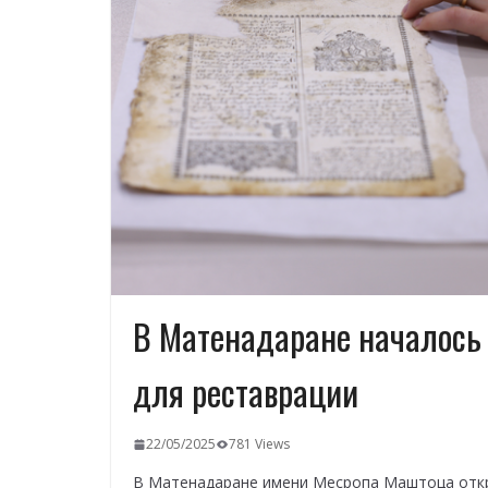
В Матенадаране началось 
для реставрации
22/05/2025
781 Views
В Матенадаране имени Месропа Маштоца откр