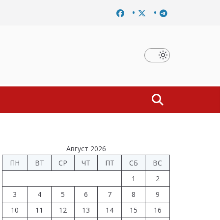
авершено расследование дела о материальной заинтересованно
Август 2026
ПН
ВТ
СР
ЧТ
ПТ
СБ
ВС
1
2
3
4
5
6
7
8
9
10
11
12
13
14
15
16