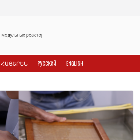
модульных реакторов
Отозваны лекарственные препараты
З
ՀԱՅԵՐԵՆ
РУССКИЙ
ENGLISH