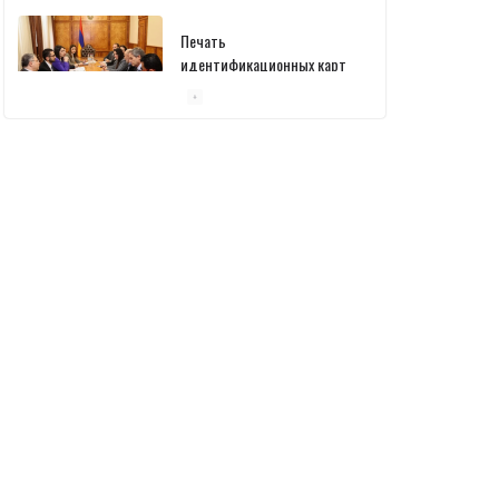
встреча
10/03/2026
Пашинян обсудил с главой
МАГАТЭ тему малых
модульных реакторов
10/03/2026
Отозваны лекарственные
препараты
10/03/2026