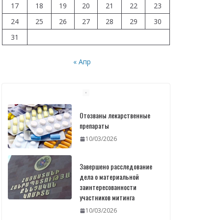
17
18
19
20
21
22
23
24
25
26
27
28
29
30
31
« Апр
Завершено расследование
дела о материальной
заинтересованности
участников митинга
10/03/2026
Печать
идентификационных карт
уже началась: В
министерстве состоялась