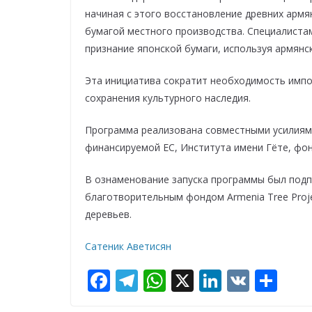
начиная с этого восстановление древних армя
бумагой местного производства. Специалист
признание японской бумаги, используя армянс
Эта инициатива сократит необходимость импо
сохранения культурного наследия.
Программа реализована совместными усилиями 
финансируемой ЕС, Института имени Гёте, фон
В ознаменование запуска программы был под
благотворительным фондом Armenia Tree Proje
деревьев.
Сатеник Аветисян
F
T
W
X
Li
V
О
ac
el
h
n
K
т