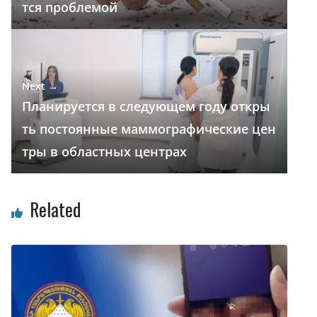
тся проблемой
ь
Next →
Планируется в следующем году откры
ть постоянные маммографические цен
тры в областных центрах
Related