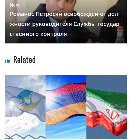
Next →
Романос Петросян освобожден от дол
жности руководителя Службы государ
ственного контроля
Related