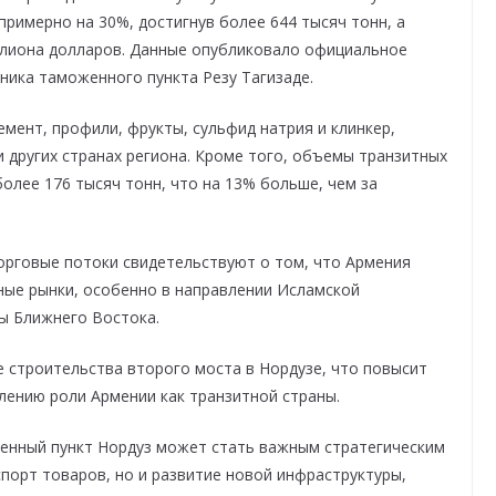
римерно на 30%, достигнув более 644 тысяч тонн, а
ллиона долларов. Данные опубликовало официальное
ьника таможенного пункта Резу Тагизаде.
мент, профили, фрукты, сульфид натрия и клинкер,
 других странах региона. Кроме того, объемы транзитных
более 176 тысяч тонн, что на 13% больше, чем за
орговые потоки свидетельствуют о том, что Армения
ные рынки, особенно в направлении Исламской
ны Ближнего Востока.
е строительства второго моста в Нордузе, что повысит
лению роли Армении как транзитной страны.
енный пункт Нордуз может стать важным стратегическим
спорт товаров, но и развитие новой инфраструктуры,