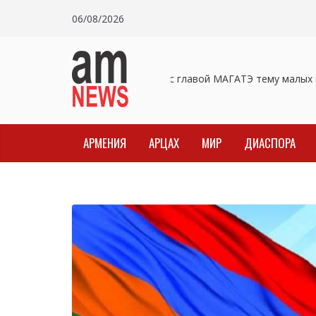
Skip
06/08/2026
to
content
Пашинян обсудил с главой МАГАТЭ тему малых м
АРМЕНИЯ
АРЦАХ
МИР
ДИАСПОРА