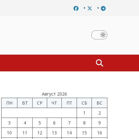
вершено расследование дела о материальной заинтересованнос
Август 2026
ПН
ВТ
СР
ЧТ
ПТ
СБ
ВС
1
2
3
4
5
6
7
8
9
10
11
12
13
14
15
16