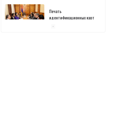
Печать
идентификационных карт
уже началась: В
министерстве состоялась
встреча
10/03/2026
Пашинян обсудил с главой
МАГАТЭ тему малых
модульных реакторов
10/03/2026