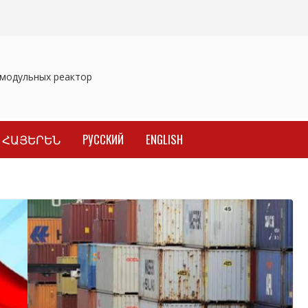
одульных реакторов
Отозваны лекарственные препараты
За
ՀԱՅԵՐԵՆ
РУССКИЙ
ENGLISH