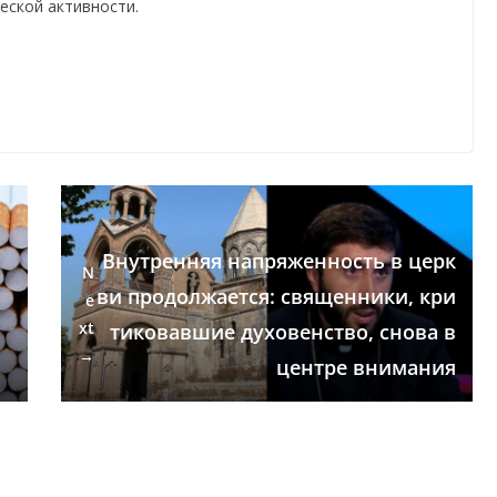
еской активности.
Внутренняя напряженность в церк
N
ви продолжается: священники, кри
e
xt
тиковавшие духовенство, снова в
→
центре внимания