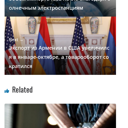
т
олнечным электростанциям
ь
Next →
Экспорт из Армении в США увеличилс
я в январе-октябре, а товарооборот со
кратился
Related