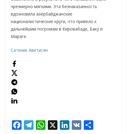
чрезмерно мягкими. Эта безнаказанность
вдохновила азербайджанские
националистические круги, что привело к
дальнейшим погромам в Кировабаде, Баку и
Мараге.
Сатеник Аветисян
F
T
W
X
Li
V
О