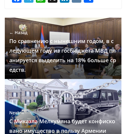
ac
el
h
n
K
т
e
e
at
k
п
b
gr
s
e
р
← Назад
o
a
A
dI
а
По сравнению с нынешним годом, в с
o
m
p
n
в
ледующем году из госбюджета МВД пл
k
p
и
анируется выделить на 18% больше ср
т
едств.
ь
Next →
С Микаэла Мелкумяна будет конфиско
вано имущество в пользу Армении