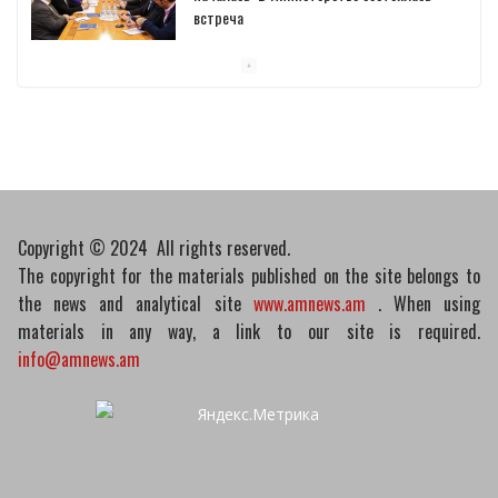
встреча
10/03/2026
Пашинян обсудил с главой МАГАТЭ тему
малых модульных реакторов
10/03/2026
Copyright © 2024 All rights reserved.
The copyright for the materials published on the site belongs to
the news and analytical site
www.amnews.am
. When using
materials in any way, a link to our site is required.
info@amnews.am