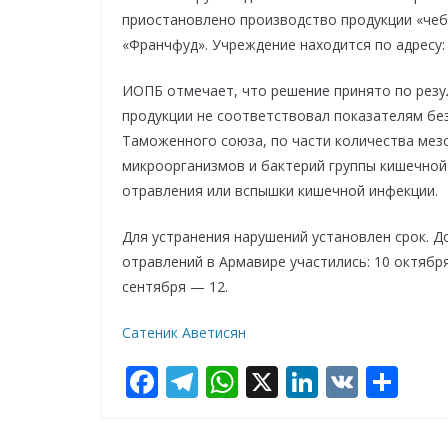
приостановлено производство продукции «че
«Франчфуд». Учреждение находится по адресу: г
ИОПБ отмечает, что решение принято по резу
продукции не соответствовал показателям бе
Таможенного союза, по части количества ме
микроорганизмов и бактерий группы кишечной
отравления или вспышки кишечной инфекции.
Для устранения нарушений установлен срок. Д
отравлений в Армавире участились: 10 октябр
сентября — 12.
Сатеник Аветисян
F
T
W
X
Li
V
О
ac
el
h
n
K
т
e
e
at
k
п