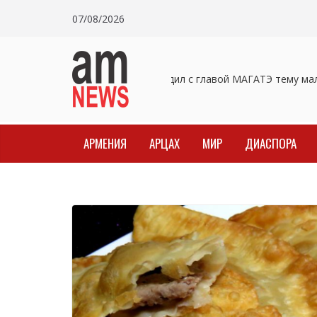
Skip
07/08/2026
to
content
Пашинян обсудил с главой МАГАТЭ тему малы
АРМЕНИЯ
АРЦАХ
МИР
ДИАСПОРА