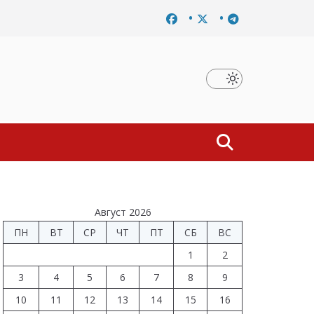
Завершено расследование дела о материальной заинтересова
Август 2026
ПН
ВТ
СР
ЧТ
ПТ
СБ
ВС
1
2
3
4
5
6
7
8
9
10
11
12
13
14
15
16