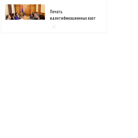
Печать
идентификационных карт
уже началась: В
министерстве состоялась
встреча
10/03/2026
Пашинян обсудил с главой
МАГАТЭ тему малых
модульных реакторов
10/03/2026