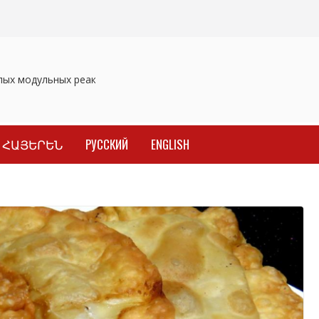
х модульных реакторов
Отозваны лекарственные препараты
ՀԱՅԵՐԵՆ
РУССКИЙ
ENGLISH