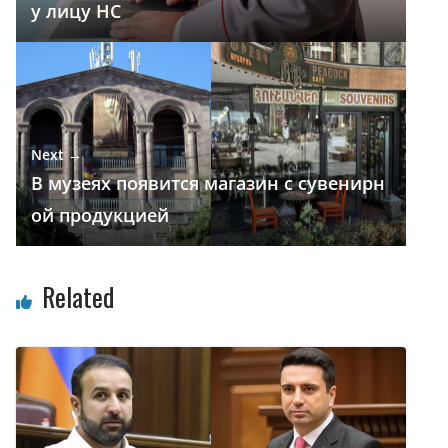
у лицу НС
ь
Next →
В музеях появится магазин с сувенирн
ой продукцией
Related