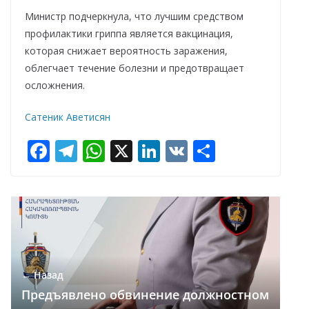
Министр подчеркнула, что лучшим средством
профилактики гриппа является вакцинация,
которая снижает вероятность заражения,
облегчает течение болезни и предотвращает
осложнения.
Сатеник Аветисян
F
T
W
X
Li
V
О
ac
el
h
n
K
т
e
e
at
k
п
b
gr
s
e
р
o
a
A
dI
а
o
m
p
n
в
← Назад
k
p
и
Предъявлено обвинение должностном
т