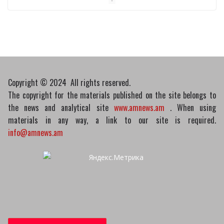
Пашинян обсудил с главой МАГАТЭ тему
малых модульных реакторов
10/03/2026
Copyright © 2024 All rights reserved.
The copyright for the materials published on the site belongs to
the news and analytical site
www.amnews.am
. When using
materials in any way, a link to our site is required.
info@amnews.am