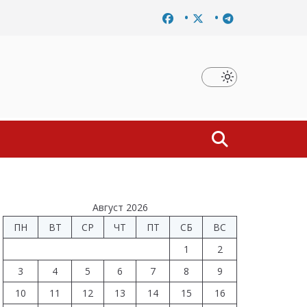
Завершено расследование дела о материальной заинтересова
Август 2026
ПН
ВТ
СР
ЧТ
ПТ
СБ
ВС
1
2
3
4
5
6
7
8
9
10
11
12
13
14
15
16