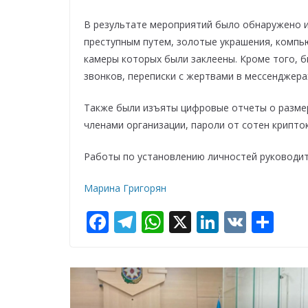
В результате мероприятий было обнаружено и
преступным путем, золотые украшения, компь
камеры которых были заклеены. Кроме того, 
звонков, переписки с жертвами в мессенджера
Также были изъяты цифровые отчеты о разме
членами организации, пароли от сотен крипто
Работы по установлению личностей руководит
Марина Григорян
F
T
W
X
Li
V
О
ac
el
h
n
K
т
e
e
at
k
п
b
gr
s
e
р