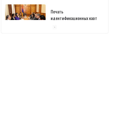
Печать
идентификационных карт
уже началась: В
министерстве состоялась
встреча
10/03/2026
Пашинян обсудил с главой
МАГАТЭ тему малых
модульных реакторов
10/03/2026