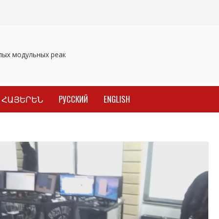
ых модульных реакторов
Отозваны лекарственные препараты
ммите по ядерной энергии в Париже
ՀԱՅԵՐԵՆ
РУССКИЙ
ENGLISH