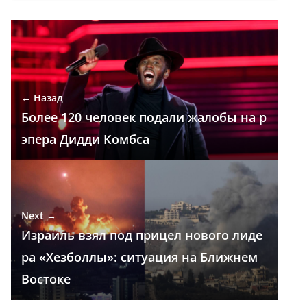
e
e
at
k
п
b
gr
s
e
р
o
a
A
dI
а
o
m
p
n
в
← Назад
k
p
и
Более 120 человек подали жалобы на р
т
эпера Дидди Комбса
ь
Next →
Израиль взял под прицел нового лиде
ра «Хезболлы»: ситуация на Ближнем
Востоке