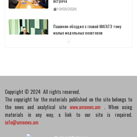
встреча
10/03/2026
Пашинян обсудил с главой МАГАТЭ тему
малых модульных реакторов
10/03/2026
Отозваны лекарственные препараты
10/03/2026
Copyright © 2024 All rights reserved.
The copyright for the materials published on the site belongs to
the news and analytical site
www.amnews.am
. When using
materials in any way, a link to our site is required.
info@amnews.am