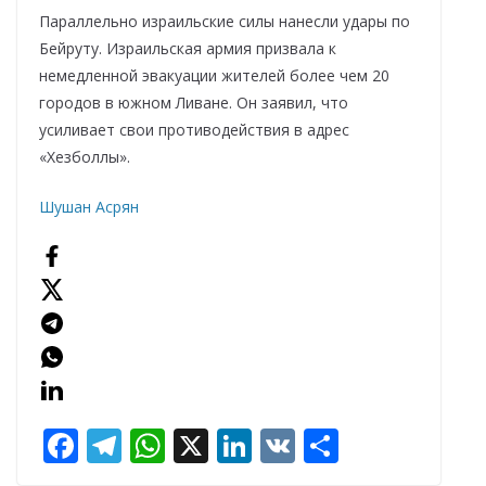
Параллельно израильские силы нанесли удары по
Бейруту. Израильская армия призвала к
немедленной эвакуации жителей более чем 20
городов в южном Ливане. Он заявил, что
усиливает свои противодействия в адрес
«Хезболлы».
Шушан Асрян
F
T
W
X
Li
V
О
ac
el
h
n
K
т