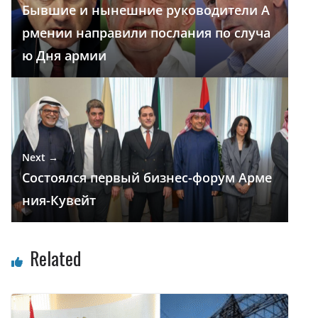
Бывшие и нынешние руководители А
k
p
и
рмении направили послания по случа
т
ю Дня армии
ь
Next →
Состоялся первый бизнес-форум Арме
ния-Кувейт
Related