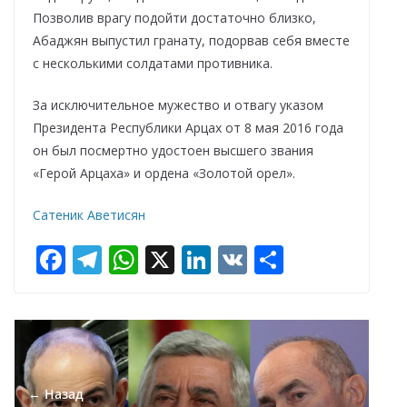
Позволив врагу подойти достаточно близко,
Абаджян выпустил гранату, подорвав себя вместе
с несколькими солдатами противника.
За исключительное мужество и отвагу указом
Президента Республики Арцах от 8 мая 2016 года
он был посмертно удостоен высшего звания
«Герой Арцаха» и ордена «Золотой орел».
Сатеник Аветисян
F
T
W
X
Li
V
О
ac
el
h
n
K
т
e
e
at
k
п
b
gr
s
e
р
o
a
A
dI
а
← Назад
o
m
p
n
в