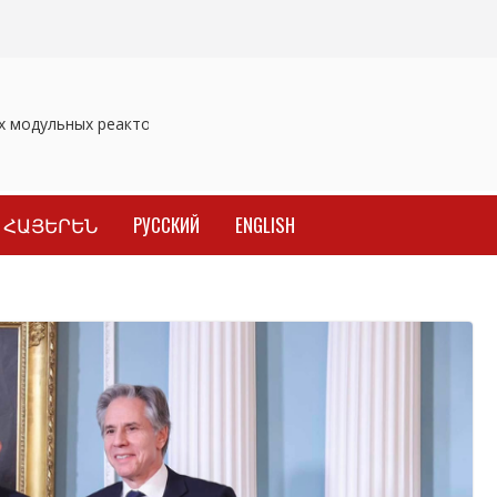
модульных реакторов
Отозваны лекарственные препараты
ՀԱՅԵՐԵՆ
РУССКИЙ
ENGLISH