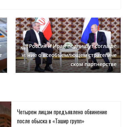
г
Россия и Иран подпишут соглаше
Ne
т
ние о всеобъемлющем стратегиче
xt
→
ском партнерстве
Четырем лицам предъявлено обвинение
после обыска в «Ташир групп»