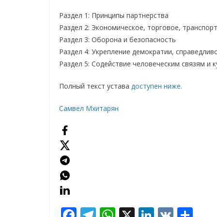
Раздел 1: Принципы партнерства
Раздел 2: Экономическое, торговое, транспор
Раздел 3: Оборона и безопасность
Раздел 4: Укрепление демократии, справедлив
Раздел 5: Содействие человеческим связям и
Полный текст устава
доступен ниже.
Самвел Мхитарян
F
T
W
X
Li
V
О