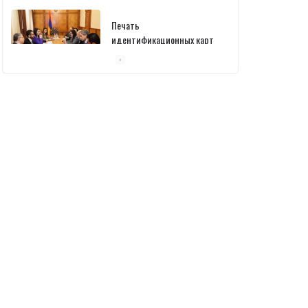
уже началась: В
министерстве состоялась
встреча
10/03/2026
Пашинян обсудил с главой
МАГАТЭ тему малых
модульных реакторов
10/03/2026