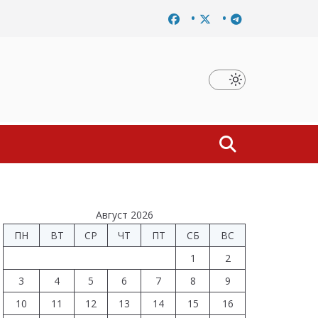
Завершено расследование дела о материальной заинтересованно
Август 2026
ПН
ВТ
СР
ЧТ
ПТ
СБ
ВС
1
2
3
4
5
6
7
8
9
10
11
12
13
14
15
16