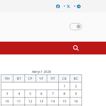
вершено расследование дела о материальной заинтересованнос
Август 2026
ПН
ВТ
СР
ЧТ
ПТ
СБ
ВС
1
2
3
4
5
6
7
8
9
10
11
12
13
14
15
16