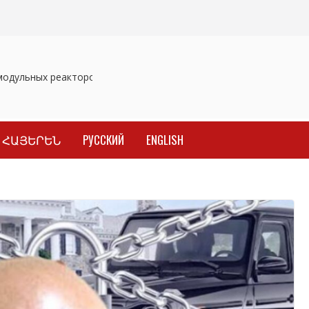
дульных реакторов
Отозваны лекарственные препараты
За
ՀԱՅԵՐԵՆ
РУССКИЙ
ENGLISH