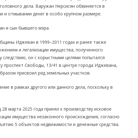
уголовного дела. Варужан Нерсисян обвиняется в
 и отмывании денег в особо крупном размере.
ан и сын бывшего мэра.
бщины Иджеван в 1999–2011 годах и ранее также
ожением и легализации имущества, полученного
у следствию, он с корыстными целями попытался
у проспект Свободы, 13/41 в центре города Иджевана,
образом присвоил ряд земельных участков.
ние в рамках другого или данного дела, поскольку в
 28 марта 2025 года принял к производству исковое
кации имущества незаконного происхождения, согласно
ъятию 5 объектов недвижимости и денежные средства.