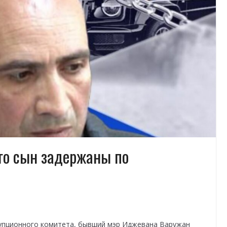
го сын задержаны по
упционного комитета, бывший мэр Иджевана Варужан