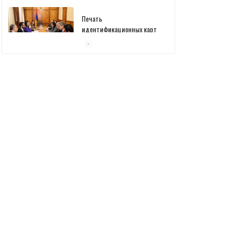
Печать
идентификационных карт
уже началась: В
министерстве состоялась
встреча
10/03/2026
Пашинян обсудил с главой
МАГАТЭ тему малых
модульных реакторов
10/03/2026