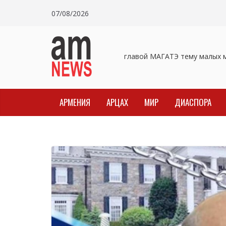
Skip
07/08/2026
to
content
Пашинян обсудил с главой МАГАТЭ тему малых мо
АРМЕНИЯ
АРЦАХ
МИР
ДИАСПОРА