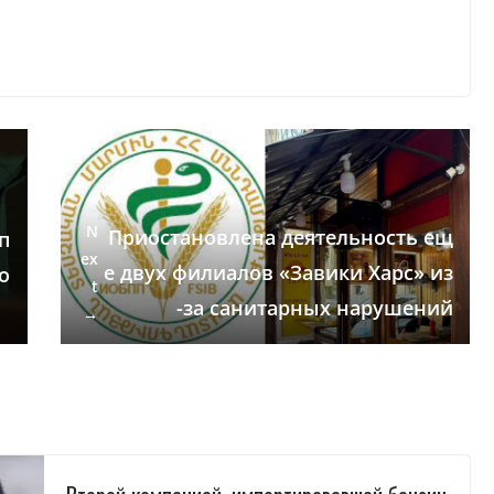
N
Приостановлена деятельность ещ
п
ex
е двух филиалов «Завики Харс» из
о
t
-за санитарных нарушений
→