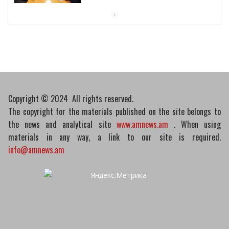
10/03/2026
Пашинян обсудил с главой МАГАТЭ тему
малых модульных реакторов
10/03/2026
Copyright © 2024 All rights reserved.
The copyright for the materials published on the site belongs to
the news and analytical site
www.amnews.am
. When using
materials in any way, a link to our site is required.
info@amnews.am