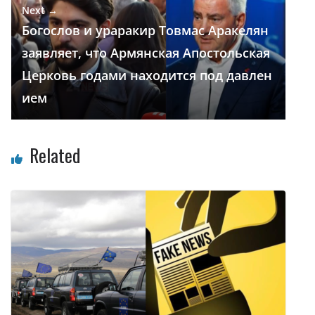
Next →
Богослов и ураракир Товмас Аракелян
заявляет, что Армянская Апостольская
Церковь годами находится под давлен
ием
Related