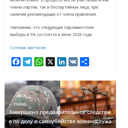
члены партии, так и беспартийные лица, при
наличии рекомендации от члена правления.
Напомним, что следующие парламентские
выборы в РА состоятся в июне 2026 года.
Сатеник Аветисян
F
T
W
X
Li
V
О
ac
el
h
n
K
т
e
e
at
k
п
b
gr
s
e
р
o
a
A
dI
а
← Назад
o
m
p
n
в
Завершено предварительное следстви
k
p
и
е по делу о самоубийстве военнослужа
т