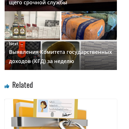
щего срочной службы
ь
Next →
Выявления Комитета государственных
доходов (КГД) за неделю
Related