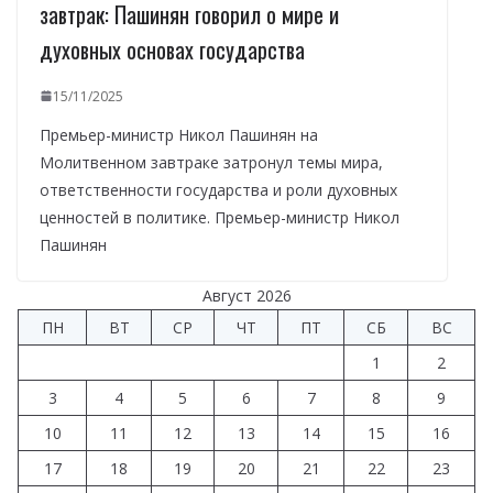
завтрак: Пашинян говорил о мире и
духовных основах государства
15/11/2025
Премьер-министр Никол Пашинян на
Молитвенном завтраке затронул темы мира,
ответственности государства и роли духовных
ценностей в политике. Премьер-министр Никол
Пашинян
Август 2026
ПН
ВТ
СР
ЧТ
ПТ
СБ
ВС
1
2
3
4
5
6
7
8
9
10
11
12
13
14
15
16
17
18
19
20
21
22
23