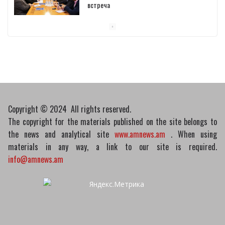
встреча
10/03/2026
Пашинян обсудил с главой МАГАТЭ тему
малых модульных реакторов
10/03/2026
Copyright © 2024 All rights reserved.
The copyright for the materials published on the site belongs to
the news and analytical site
www.amnews.am
. When using
materials in any way, a link to our site is required.
info@amnews.am