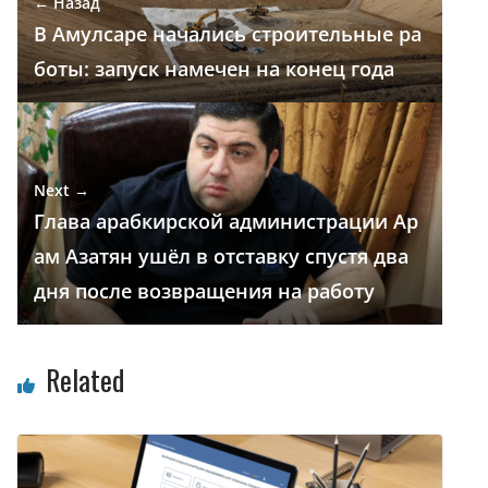
← Назад
k
p
и
В Амулсаре начались строительные ра
т
боты: запуск намечен на конец года
ь
Next →
Глава арабкирской администрации Ар
ам Азатян ушёл в отставку спустя два
дня после возвращения на работу
Related