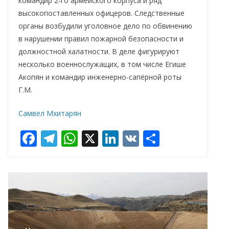
командир 2-го армейского корпуса и ряд
высокопоставленных офицеров. Следственные
органы возбудили уголовное дело по обвинению
в нарушении правил пожарной безопасности и
должностной халатности. В деле фигурируют
несколько военнослужащих, в том числе Егише
Акопян и командир инженерно-сапёрной роты
Г.М.
Самвел Мхитарян
F
T
W
X
Li
V
О
ac
el
h
n
K
т
e
e
at
k
п
b
gr
s
e
р
o
a
A
dI
а
o
m
p
n
в