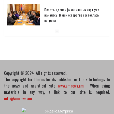
встреча
10/03/2026
Пашинян обсудил с главой МАГАТЭ тему
малых модульных реакторов
10/03/2026
Copyright © 2024 All rights reserved.
The copyright for the materials published on the site belongs to
the news and analytical site
www.amnews.am
. When using
materials in any way, a link to our site is required.
info@amnews.am