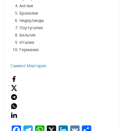
Англия
Бразилия
Нидерланды
Португалия
Бельгия
Италия
Германия
Самвел Мхитарян
F
T
W
X
Li
V
О