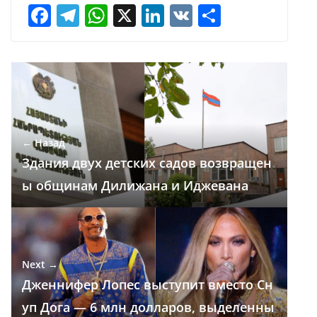
F
T
W
X
Li
V
О
ac
el
h
n
K
т
e
e
at
k
п
b
gr
s
e
р
o
a
A
dI
а
o
m
p
n
в
← Назад
k
p
и
Здания двух детских садов возвращен
т
ы общинам Дилижана и Иджевана
ь
Next →
Дженнифер Лопес выступит вместо Сн
уп Дога — 6 млн долларов, выделенны