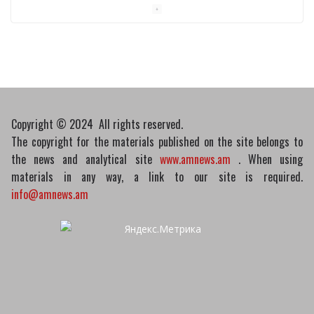
Пашинян обсудил с главой МАГАТЭ тему
малых модульных реакторов
10/03/2026
Copyright © 2024 All rights reserved.
The copyright for the materials published on the site belongs to
the news and analytical site
www.amnews.am
. When using
materials in any way, a link to our site is required.
info@amnews.am