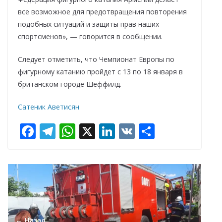
все возможное для предотвращения повторения
подобных ситуаций и защиты прав наших
спортсменов», — говорится в сообщении.
Следует отметить, что Чемпионат Европы по
фигурному катанию пройдет с 13 по 18 января в
британском городе Шеффилд.
Сатеник Аветисян
F
T
W
X
Li
V
О
ac
el
h
n
K
т
e
e
at
k
п
b
gr
s
e
р
o
a
A
dI
а
o
m
p
n
в
← Назад