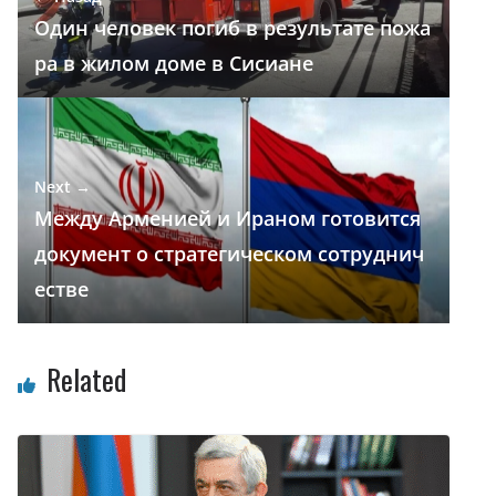
k
p
и
Один человек погиб в результате пожа
т
ра в жилом доме в Сисиане
ь
Next →
Между Арменией и Ираном готовится
документ о стратегическом сотруднич
естве
Related