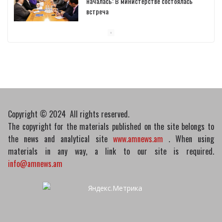
началась: В министерстве состоялась
встреча
10/03/2026
Пашинян обсудил с главой МАГАТЭ тему
малых модульных реакторов
10/03/2026
Copyright © 2024 All rights reserved.
The copyright for the materials published on the site belongs to
the news and analytical site
www.amnews.am
. When using
materials in any way, a link to our site is required.
info@amnews.am