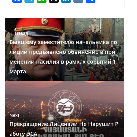
ac
el
h
n
K
т
e
e
at
k
п
b
gr
s
e
р
← Назад
o
a
A
dI
а
Бывшему заместителю начальника по
o
m
p
n
в
лиции предъявлено обвинение в при
k
p
и
менении насилия в рамках событий 1
т
марта
ь
Next →
Прекращение Лицензии Не Нарушит Р
аботу ЭСА