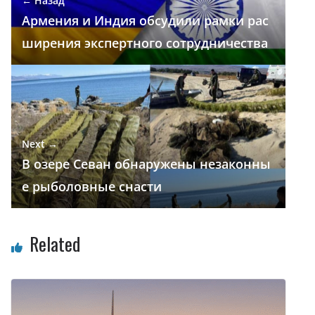
← Назад
k
p
и
Армения и Индия обсудили рамки рас
т
ширения экспертного сотрудничества
ь
Next →
В озере Севан обнаружены незаконны
е рыболовные снасти
Related