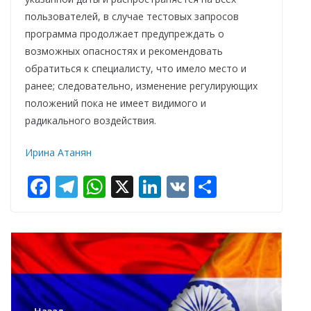
пользователей, в случае тестовых запросов
программа продолжает предупреждать о
возможных опасностях и рекомендовать
обратиться к специалисту, что имело место и
ранее; следовательно, изменение регулирующих
положений пока не имеет видимого и
радикального воздействия.
Ирина Атанян
F
T
W
X
Li
V
О
ac
el
h
n
K
т
e
e
at
k
п
b
gr
s
e
р
o
a
A
dI
а
o
m
p
n
в