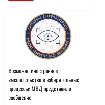
b
gr
s
e
р
o
a
A
dI
а
o
m
p
n
в
k
p
и
т
ь
Возможно иностранное
вмешательство в избирательные
процессы: МВД представило
сообщение