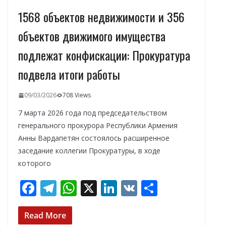
1568 объектов недвижимости и 356
объектов движимого имущества
подлежат конфискации: Прокуратура
подвела итоги работы
09/03/2026
708 Views
7 марта 2026 года под председательством
генерального прокурора Республики Армения
Анны Вардапетян состоялось расширенное
заседание коллегии Прокуратуры, в ходе
которого
F
T
W
X
Li
V
О
ac
el
h
n
K
т
e
e
at
k
п
Read More