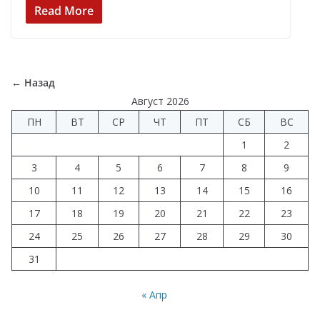
e
e
at
k
п
Read More
b
gr
s
e
р
o
a
A
dI
а
o
m
p
n
в
← Назад
k
p
и
Август 2026
ПН
ВТ
СР
ЧТ
ПТ
СБ
ВС
т
1
2
ь
3
4
5
6
7
8
9
10
11
12
13
14
15
16
17
18
19
20
21
22
23
24
25
26
27
28
29
30
31
« Апр