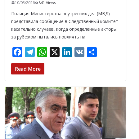
10/03/2026
841 Views
Полиция Министерства внутренних дел (МВД)
представила сообщение в Следственный комитет
касательно случаев, когда определенные акторы
за рубежом пытались повлиять на
F
T
W
X
Li
V
О
ac
el
h
n
K
т
e
e
at
k
п
Read More
b
gr
s
e
р
o
a
A
dI
а
o
m
p
n
в
k
p
и
т
ь