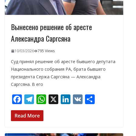
Вынесено решение об аресте
Александра Саргсяна
10/03/2026
795 Views
Суд принял решение об аресте бывшего депутата
Национального собрания РА, брата бывшего
президента Сержа Саргсяна — Александра
Саргсяна. В его
F
T
W
X
Li
V
О
ac
el
h
n
K
т
e
e
at
k
п
Read More
b
gr
s
e
р