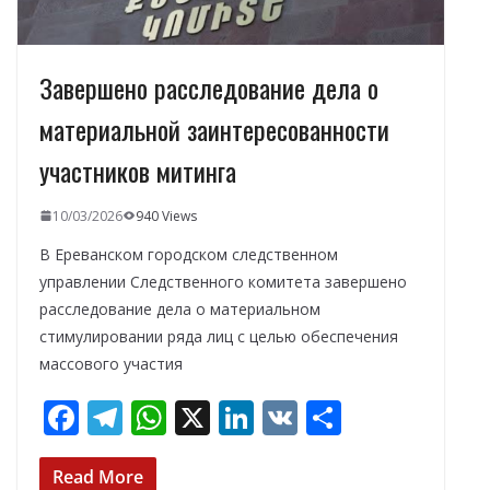
Завершено расследование дела о
материальной заинтересованности
участников митинга
10/03/2026
940 Views
В Ереванском городском следственном
управлении Следственного комитета завершено
расследование дела о материальном
стимулировании ряда лиц с целью обеспечения
массового участия
F
T
W
X
Li
V
О
ac
el
h
n
K
т
e
e
at
k
п
Read More