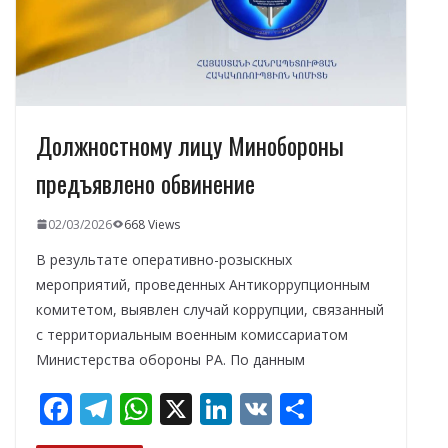
т
ь
Должностному лицу Минобороны
предъявлено обвинение
02/03/2026
668 Views
В результате оперативно-розыскных
мероприятий, проведенных Антикоррупционным
комитетом, выявлен случай коррупции, связанный
с территориальным военным комиссариатом
Министерства обороны РА. По данным
F
T
W
X
Li
V
О
ac
el
h
n
K
т