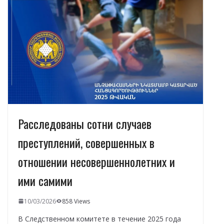
o
a
A
dI
а
o
m
p
n
в
k
p
и
т
ь
Расследованы сотни случаев
преступлений, совершенных в
отношении несовершеннолетних и
ими самими
10/03/2026
858 Views
В Следственном комитете в течение 2025 года