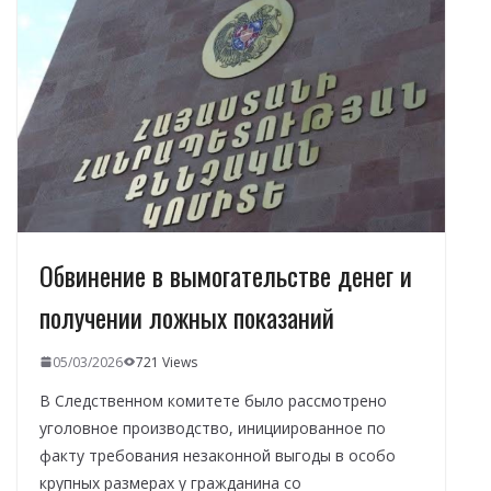
o
a
A
dI
а
o
m
p
n
в
k
p
и
т
ь
Обвинение в вымогательстве денег и
получении ложных показаний
05/03/2026
721 Views
В Следственном комитете было рассмотрено
уголовное производство, инициированное по
факту требования незаконной выгоды в особо
крупных размерах у гражданина со