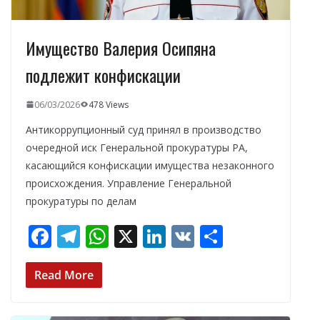
Имущество Валерия Осипяна
подлежит конфискации
06/03/2026
478 Views
Антикоррупционный суд принял в производство
очередной иск Генеральной прокуратуры РА,
касающийся конфискации имущества незаконного
происхождения. Управление Генеральной
прокуратуры по делам
F
T
W
X
Li
V
О
ac
el
h
n
K
т
e
e
at
k
п
Read More
b
gr
s
e
р