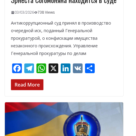
03/03/2026
738 Views
Антикоррупционный суд принял в производство
очередной иск, поданный Генеральной
прокуратурой, о конфискации имущества
незаконного происхождения. Управление
Генеральной прокуратуры по делам
F
T
W
X
Li
V
О
ac
el
h
n
K
т
e
e
at
k
п
Read More
b
gr
s
e
р
o
a
A
dI
а
o
m
p
n
в
k
p
и