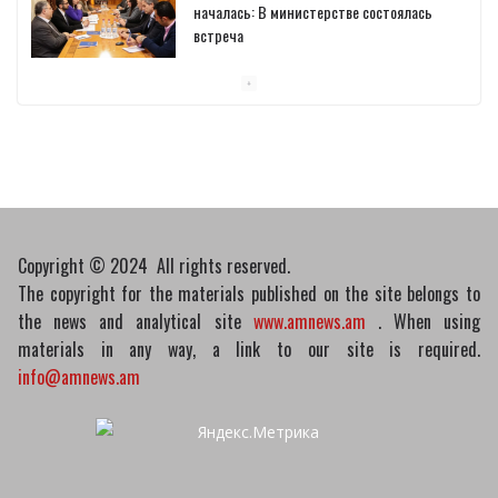
началась: В министерстве состоялась
встреча
10/03/2026
Пашинян обсудил с главой МАГАТЭ тему
малых модульных реакторов
10/03/2026
Copyright © 2024 All rights reserved.
The copyright for the materials published on the site belongs to
the news and analytical site
www.amnews.am
. When using
materials in any way, a link to our site is required.
info@amnews.am