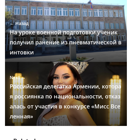
b
gr
s
e
р
o
a
A
dI
а
← Назад
o
m
p
n
в
На уроке военной подготовки ученик
k
p
и
получил ранение из пневматической в
т
интовки
ь
Next →
Российская делегатка Армении, котора
я россиянка по национальности, отказ
алась от участия в конкурсе «Мисс Все
ленная»