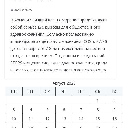
04/03/2025
В Армении лишний вес и ожирение представляют
собой серьезные вызовы для общественного
здравоохранения. Согласно исследованию
эпиднадзора за детским ожирением (COSI), 27,7%
детей в возрасте 7-8 лет имеют лишний вес или
страдают ожирением. По данным исследований
STEPS и оценки системы здравоохранения, среди
взрослых этот показатель достигает около 50%.
Август 2026
ПН
ВТ
СР
ЧТ
ПТ
СБ
ВС
1
2
3
4
5
6
7
8
9
10
11
12
13
14
15
16
17
18
19
20
21
22
23