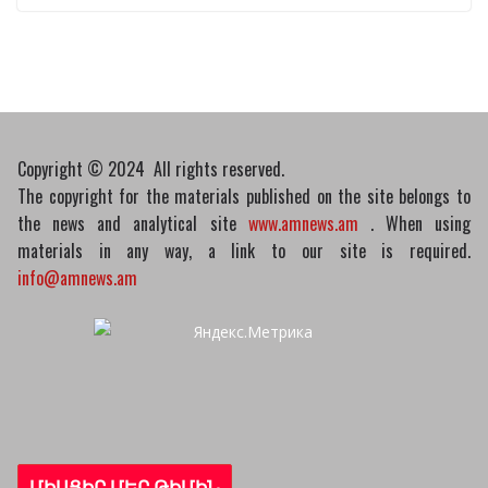
Пашинян обсудил с главой МАГАТЭ тему
малых модульных реакторов
10/03/2026
Copyright © 2024 All rights reserved.
The copyright for the materials published on the site belongs to
the news and analytical site
www.amnews.am
. When using
materials in any way, a link to our site is required.
info@amnews.am
ՄԻԱՑԻՐ ՄԵՐ ԹԻՄԻՆ