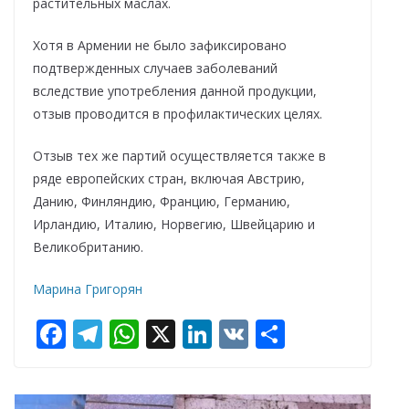
растительных маслах.
Хотя в Армении не было зафиксировано
подтвержденных случаев заболеваний
вследствие употребления данной продукции,
отзыв проводится в профилактических целях.
Отзыв тех же партий осуществляется также в
ряде европейских стран, включая Австрию,
Данию, Финляндию, Францию, Германию,
Ирландию, Италию, Норвегию, Швейцарию и
Великобританию.
Марина Григорян
F
T
W
X
Li
V
О
ac
el
h
n
K
т
e
e
at
k
п