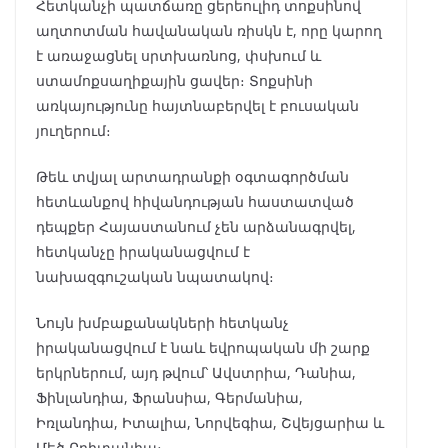
Հետկանչի պատճառը ցերեուլիդ տոքսինով
աղտոտման հավանական ռիսկն է, որը կարող
է առաջացնել սրտխառնոց, փսխում և
ստամոքսաղիքային ցավեր։ Տոքսինի
առկայությունը հայտնաբերվել է բուսական
յուղերում։
Թեև տվյալ արտադրանքի օգտագործման
հետևանքով հիվանդության հաստատված
դեպքեր Հայաստանում չեն արձանագրվել,
հետկանչը իրականացվում է
նախազգուշական նպատակով։
Նույն խմբաքանակների հետկանչ
իրականացվում է նաև եվրոպական մի շարք
երկրներում, այդ թվում՝ Ավստրիա, Դանիա,
Ֆինլանդիա, Ֆրանսիա, Գերմանիա,
Իռլանդիա, Իտալիա, Նորվեգիա, Շվեյցարիա և
Մեծ Բրիտանիա։