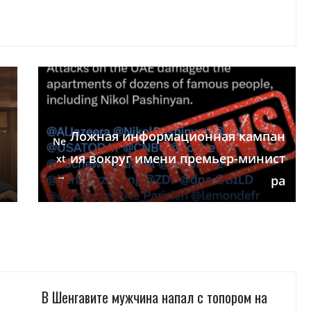
Ложная информационная кампан
Ne
ия вокруг имени премьер-минист
xt
→
ра
В Шенгавите мужчина напал с топором на