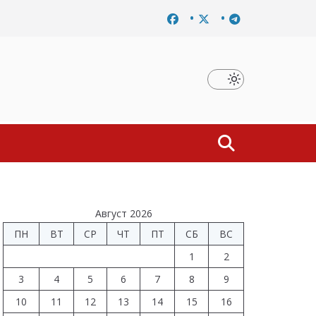
ршено расследование дела о материальной заинтересованности
Август 2026
ПН
ВТ
СР
ЧТ
ПТ
СБ
ВС
1
2
3
4
5
6
7
8
9
10
11
12
13
14
15
16