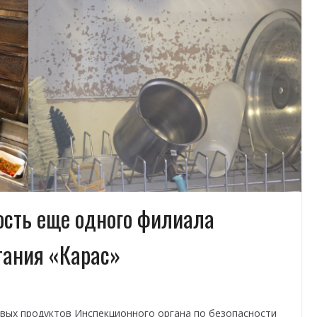
ость еще одного филиала
тания «Карас»
вых продуктов Инспекционного органа по безопасности