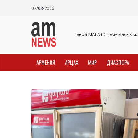
Skip
07/08/2026
to
content
Пашинян обсудил с главой МАГАТЭ тему малых мод
АРМЕНИЯ
АРЦАХ
МИР
ДИАСПОРА