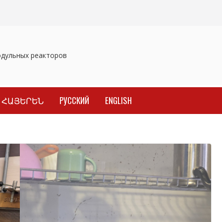
ульных реакторов
Отозваны лекарственные препараты
Заве
ՀԱՅԵՐԵՆ
РУССКИЙ
ENGLISH