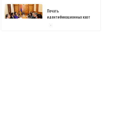
Печать
идентификационных карт
уже началась: В
министерстве состоялась
встреча
10/03/2026
Пашинян обсудил с главой
МАГАТЭ тему малых
модульных реакторов
10/03/2026