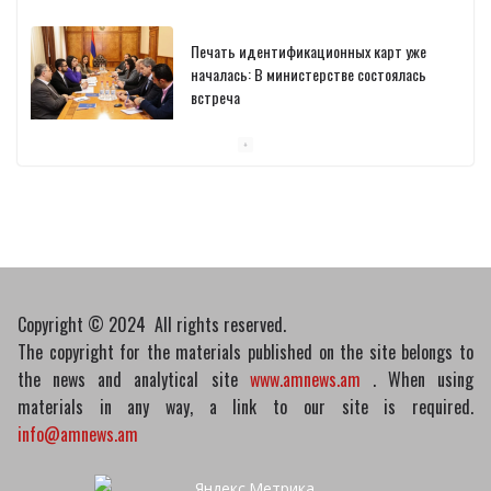
Печать идентификационных карт уже
началась: В министерстве состоялась
встреча
10/03/2026
Пашинян обсудил с главой МАГАТЭ тему
малых модульных реакторов
10/03/2026
Copyright © 2024 All rights reserved.
The copyright for the materials published on the site belongs to
the news and analytical site
www.amnews.am
. When using
materials in any way, a link to our site is required.
info@amnews.am