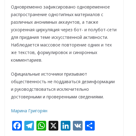
Одновременно зафиксировано одновременное
распространение однотипных материалов с
различных анонимных аккаунтов, а также
ускоренная циркуляция через бот- и полубот-сети
для придания теме искусственной активности.
Наблюдается массовое повторение одних и тех
же текстов, формулировок и синхронных
комментариев.
Официальные источники призывают
общественность не поддаваться дезинформации
и руководствоваться исключительно
достоверными и проверенными сведениями.
Марина Григорян
F
T
W
X
Li
V
О
ac
el
h
n
K
т