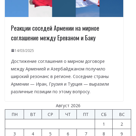
Реакции соседей Армении на мирное
соглашение между Ереваном и Баку
14/03/2025
Достижение соглашения о мирном договоре
между Арменией и Азербайджаном получило
широкий резонанс в регионе. Соседние страны
Армении — Иран, Грузия и Турция — выразили
различные позиции по этому вопросу.
Август 2026
ПН
ВТ
СР
ЧТ
ПТ
СБ
ВС
1
2
3
4
5
6
7
8
9