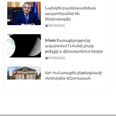
Նախկին բարձրաստիճան
պաշտոնյաներ են
ձերբակալվել
08/04/2026
Artemis II առաքելությունը
ավարտում է Լուսնի շուրջ
թռիչքը և վերադառնում Երկիր
07/04/2026
ԱԺ–ում առաջին ընթերցմամբ
ընդունվեց «Ընտրական
օրենսգրքի» փոփոխության
նախագիծը
07/04/2026
Դատախազությունը
կբողոքարկի Գարեգին