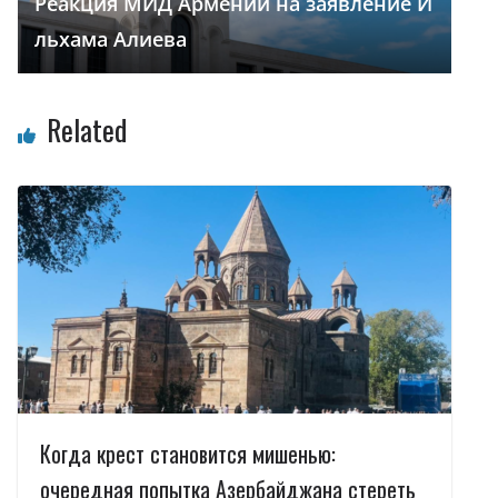
Реакция МИД Армении на заявление И
льхама Алиева
Related
Когда крест становится мишенью:
очередная попытка Азербайджана стереть