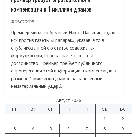
компенсации в 1 миллион драмов
06/07/2025
Премьер-министр Армении Никол Пашинян подал
иск против газеты «Грапарак», указав, что в
опубликованной ею статье содержатся
формулировки, порочащие его честь и
достоинство. Премьер требует публичного
опровержения этой информации и компенсации в
размере 1 миллиона драмов за нанесённый
нематериальный ущерб.
Август 2026
ПН
ВТ
СР
ЧТ
ПТ
СБ
ВС
1
2
3
4
5
6
7
8
9