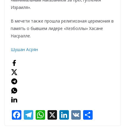
Израиля».
В мечети также прошла религиозная церемония в
память о бывшем лидере «Хезболлы» Хасане
Насралле.
Шушан Асрян
F
T
W
X
Li
V
О
ac
el
h
n
K
т