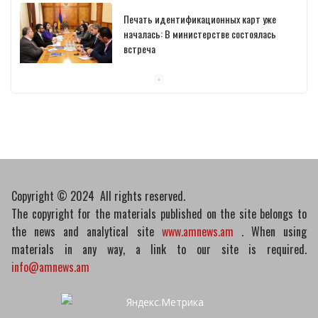
Печать идентификационных карт уже
началась: В министерстве состоялась
встреча
10/03/2026
Пашинян обсудил с главой МАГАТЭ тему
малых модульных реакторов
10/03/2026
Copyright © 2024 All rights reserved.
The copyright for the materials published on the site belongs to
the news and analytical site
www.amnews.am
. When using
materials in any way, a link to our site is required.
info@amnews.am