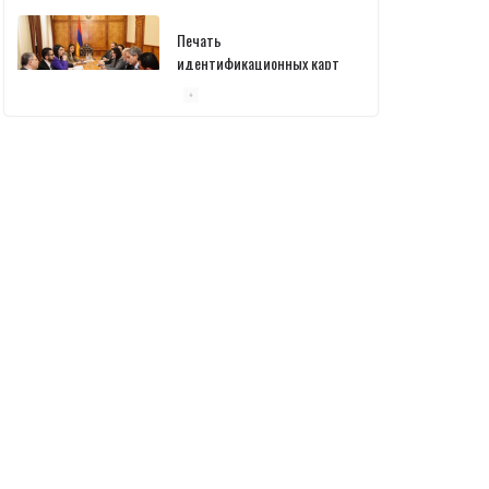
Печать
идентификационных карт
уже началась: В
министерстве состоялась
встреча
10/03/2026
Пашинян обсудил с главой
МАГАТЭ тему малых
модульных реакторов
10/03/2026