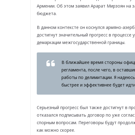
Армении. Об этом заявил Арарат Мирзоян на 
бюджета.
В данном контексте он коснулся армяно-азерб
достигнут значительный прогресс в процессе у
демаркации межгосударственной границы.
В ближайшее время стороны официа
регламента, после чего, в оставши
работы по делимитации. Я надеюсь
быстрее и эффективнее будет идти
Серьезный прогресс был также достигнут в пр
отказался подписывать договор по уже соглас
спорным вопросам. Переговоры будут продолж
как можно скорее.