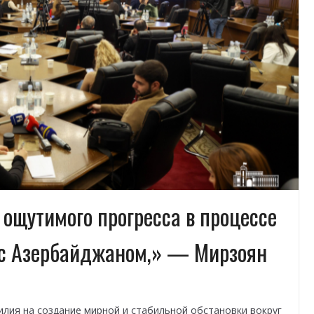
 ощутимого прогресса в процессе
с Азербайджаном,» — Мирзоян
илия на создание мирной и стабильной обстановки вокруг