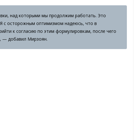
вки, над которыми мы продолжим работать. Это
 Я с осторожным оптимизмом надеюсь, что в
йти к согласию по этим формулировкам, после чего
, — добавил Мирзоян.