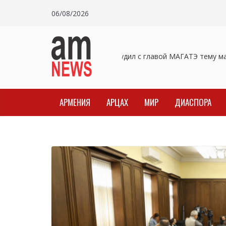
Skip
06/08/2026
to
content
Пашинян обсудил с главой МАГАТЭ тему мал
АРМЕНИЯ
АРЦАХ
МИР
ДИАСПОРА