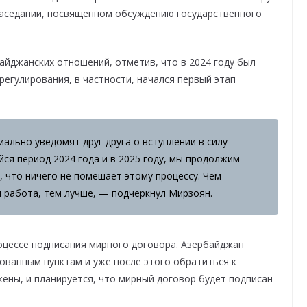
заседании, посвященном обсуждению государственного
айджанских отношений, отметив, что в 2024 году был
регулирования, в частности, начался первый этап
льно уведомят друг друга о вступлении в силу
йся период 2024 года и в 2025 году, мы продолжим
, что ничего не помешает этому процессу. Чем
 работа, тем лучше, — подчеркнул Мирзоян.
оцессе подписания мирного договора. Азербайджан
ованным пунктам и уже после этого обратиться к
ены, и планируется, что мирный договор будет подписан