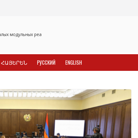
ых модульных реакторов
Отозваны лекарственные препараты
ՀԱՅԵՐԵՆ
РУССКИЙ
ENGLISH