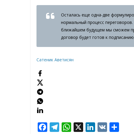
Осталась еще одна-две формулиро
нормальный процесс переговоров.
ближайшем будущем мы сможем при
договор будет готов к подписанию
Сатеник Аветисян
F
T
W
X
Li
V
О