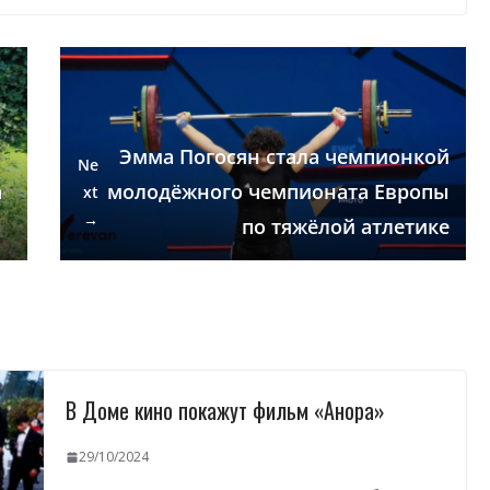
Эмма Погосян стала чемпионкой
Ne
а
молодёжного чемпионата Европы
xt
→
по тяжёлой атлетике
В Доме кино покажут фильм «Анора»
29/10/2024