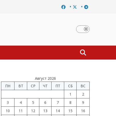
Завершено расследование дела о материальной заинтересов
Август 2026
ПН
ВТ
СР
ЧТ
ПТ
СБ
ВС
1
2
3
4
5
6
7
8
9
10
11
12
13
14
15
16