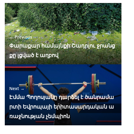
e
e
at
k
ar
b
gr
s
e
e
o
a
A
dI
o
m
p
n
← Previous
k
p
Փարաքար համայնքի Շադրլու ջրանց
քը լցված է աղբով
Next →
Էմմա Պողոսյանը դարձել է ծանրամա
րտի Եվրոպայի երիտասարդական ա
ռաջնության չեմպիոն