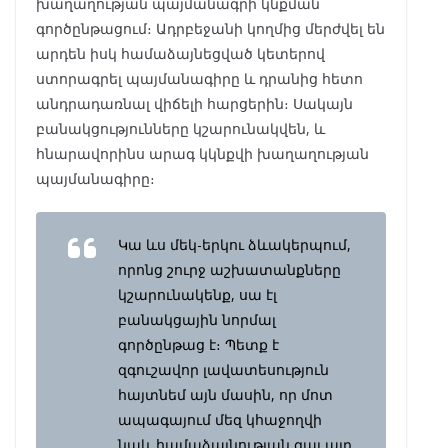
խաղաղության պայմանագրի կնքման
գործընթացում։ Ադրբեջանի կողմից մերժվել են
արդեն իսկ համաձայնեցված կետերով
ստորագրել պայմանագիրը և դրանից հետո
անդրադառնալ վիճելի հարցերին։ Սակայն
բանակցությունները կշարունակվեն, և
հնարավորինս արագ կկնքվի խաղաղության
պայմանագիրը։
Կա ևս մեկ-երկու ձևակերպում,
որոնց շուրջ աշխատանքները
կշարունակենք, սա էլ
բանակցային նորմալ
գործընթաց է։ Պետք է
զգուշավոր լավատեսություն
հայտնեմ այն մասին, որ մոտ
ապագայում մեզ կհաջողվի
նաև համաձայնության գալ այդ