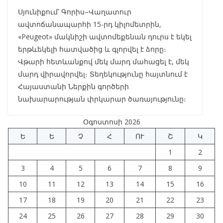
Սյունիքում՝ Գորիս–Վաղատուր
ավտոճանապարհի 15-րդ կիլոմետրին,
«Peugeot» մակնիշի ավտոմեքենան դուրս է եկել
երթևեկելի հատվածից և գլորվել է ձորը։
Վթարի հետևանքով մեկ մարդ մահացել է, մեկ
մարդ վիրավորվել։ Տեղեկությունը հայտնում է
Հայաստանի Ներքին գործերի
նախարարության փրկարար ծառայությունը։
Օգոստոսի 2026
Ե
Ե
Չ
Հ
ՈՒ
Շ
Կ
1
2
3
4
5
6
7
8
9
10
11
12
13
14
15
16
17
18
19
20
21
22
23
24
25
26
27
28
29
30