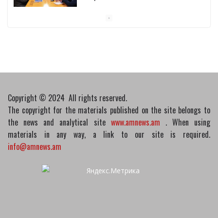
10/03/2026
Пашинян обсудил с главой МАГАТЭ тему
малых модульных реакторов
10/03/2026
Copyright © 2024 All rights reserved.
The copyright for the materials published on the site belongs to
the news and analytical site
www.amnews.am
. When using
materials in any way, a link to our site is required.
info@amnews.am