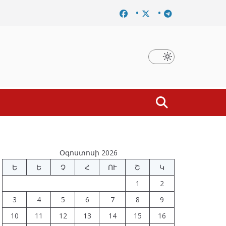
ումը
Նախկին բարձրաստիճան պաշտոնյաներ են ձերբակ
Օգոստոսի 2026
Ե
Ե
Չ
Հ
ՈՒ
Շ
Կ
1
2
3
4
5
6
7
8
9
10
11
12
13
14
15
16