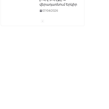
վերադառնում Երկիր
07/04/2026
ԱԺ–ում առաջին
ընթերցմամբ
ընդունվեց
«Ընտրական
օրենսգրքի»
փոփոխության
նախագիծը
07/04/2026
Դատախազությունը
կբողոքարկի
Գարեգին Երկրորդի
նկատմամբ
սահմանափակման
վերացման որոշումը
13/04/2026