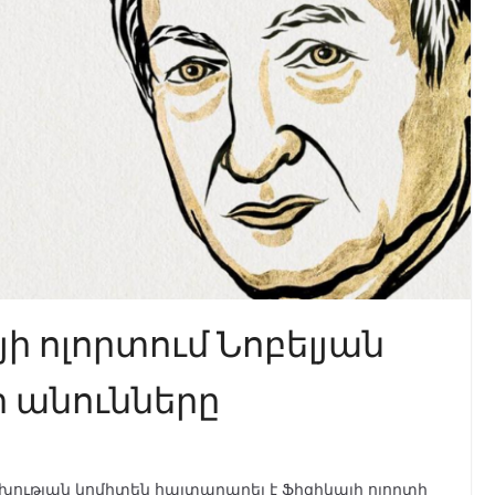
ի ոլորտում Նոբելյան
 անունները
խության կոմիտեն հայտարարել է Ֆիզիկայի ոլորտի