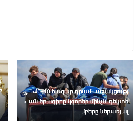
ա
Բ
«40+10 հազար դրամ» աջակցությ
Ne
ան ծրագիրը կգործի մինչև դեկտե
xt
→
մբերը ներառյալ