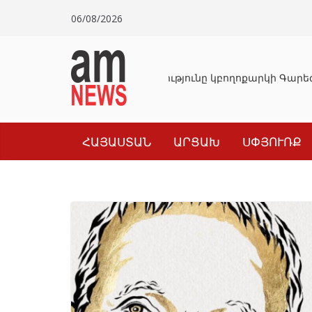
Skip
06/08/2026
to
content
Դատախազությունը կբողոքարկի Գարեգի
ՀԱՅԱՍՏԱՆ
ԱՐՑԱԽ
ՍՓՅՈՒՌՔ