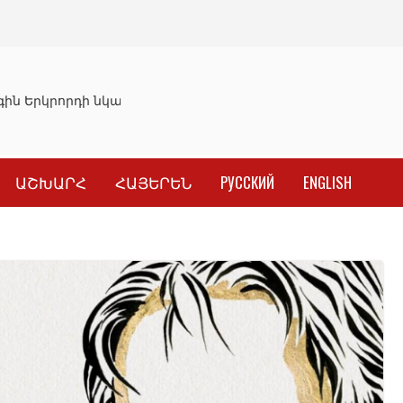
ն Երկրորդի նկատմամբ սահմանափակման վերացման որոշ
ԱՇԽԱՐՀ
ՀԱՅԵՐԵՆ
РУССКИЙ
ENGLISH